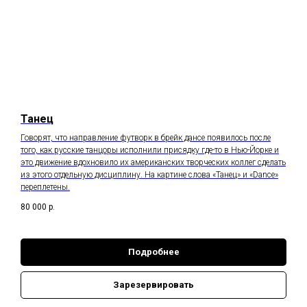
Танец
Говорят, что направление футворк в брейк дансе появилось после
того, как русские танцоры исполнили присядку где-то в Нью-Йорке и
это движение вдохновило их американских творческих коллег сделать
из этого отдельную дисциплину. На картине слова «Танец» и «Dance»
переплетены.
80 000
р.
Подробнее
Зарезервировать