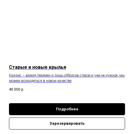
Старые и новые крылья
Кризис – время перемен и лишь отбросив старое и уже не нужное, мы
можем возродиться в новом качестве
40 000
р.
Подробнее
Зарезервировать