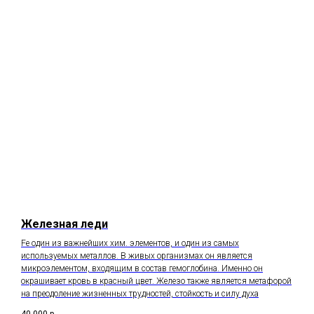
Железная леди
Fe один из важнейших хим. элементов, и один из самых
используемых металлов. В живых организмах он является
микроэлементом, входящим в состав гемоглобина. Именно он
окрашивает кровь в красный цвет. Железо также является метафорой
на преодоление жизненных трудностей, стойкость и силу духа
40 000
р.