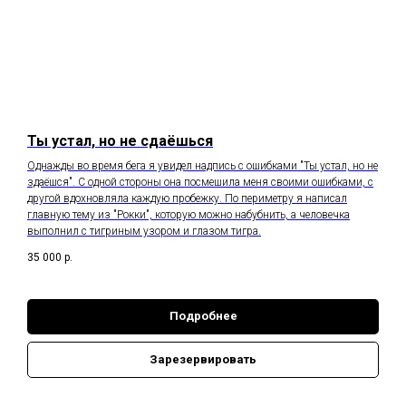
Ты устал, но не сдаёшься
Однажды во время бега я увидел надпись с ошибками "Ты устал, но не
здаёшся". С одной стороны она посмешила меня своими ошибками, с
другой вдохновляла каждую пробежку. По периметру я написал
главную тему из "Рокки", которую можно набубнить, а человечка
выполнил с тигриным узором и глазом тигра.
35 000
р.
Подробнее
Зарезервировать