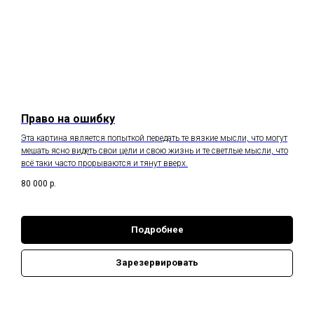
Право на ошибку
Эта картина является попыткой передать те вязкие мысли, что могут
мешать ясно видеть свои цели и свою жизнь и те светлые мысли, что
всё таки часто прорываются и тянут вверх.
80 000
р.
Подробнее
Зарезервировать