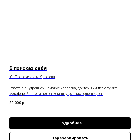
В поисках себя
Ю. Блонский и А. Ярошева
Работа о внутреннем кризисе человека, где тёмный лес служит
метафорой потери человеком внутренних ориентиров.
80 000
р.
Подробнее
Зарезервировать