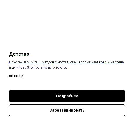
Детство
Поколение 90х-2000х годов с ностальгией вспоминает ковры на стене
и джинсы. Это часть нашего детства
80 000
р.
Подробнее
Зарезервировать