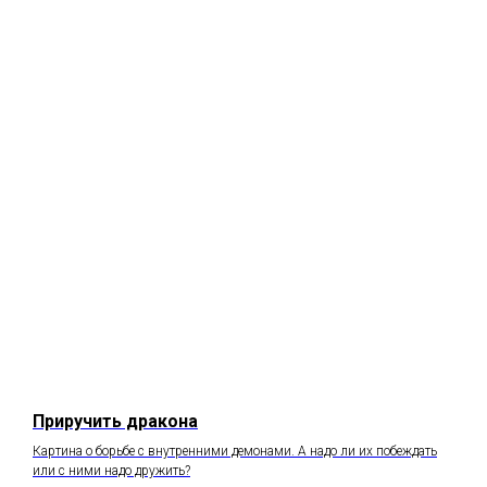
А
Приручить дракона
Картина о борьбе с внутренними демонами. А надо ли их побеждать
или с ними надо дружить?