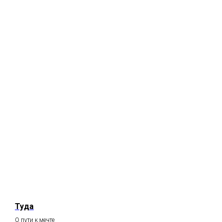
Туда
О пути к мечте