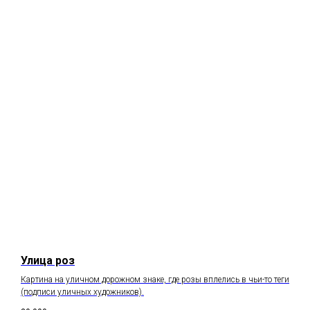
Улица роз
Картина на уличном дорожном знаке, где розы вплелись в чьи-то теги
(подписи уличных художников).