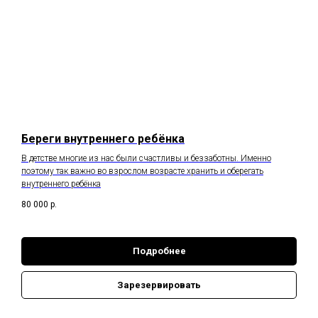
RT
Береги внутреннего ребёнка
В детстве многие из нас были счастливы и беззаботны. Именно
поэтому так важно во взрослом возрасте хранить и оберегать
внутреннего ребёнка
80 000
р.
Подробнее
Зарезервировать