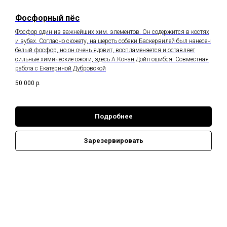
Е
Фосфорный пёс
Фосфор один из важнейших хим. элементов. Он содержится в костях
и зубах. Согласно сюжету, на шерсть собаки Баскервилей был нанесен
белый фосфор, но он очень ядовит, воспламеняется и оставляет
сильные химические ожоги, здесь А.Конан Дойл ошибся. Совместная
работа с Екатериной Дубровской
50 000
р.
Подробнее
Зарезервировать